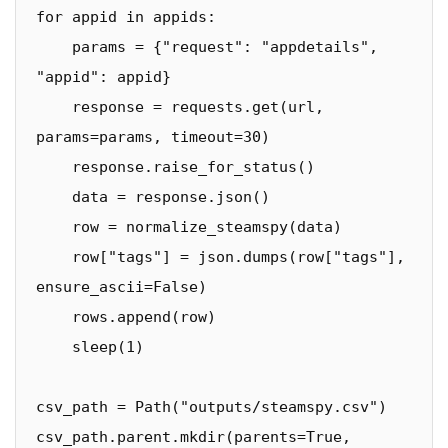
for appid in appids:

    params = {"request": "appdetails", 
"appid": appid}

    response = requests.get(url, 
params=params, timeout=30)

    response.raise_for_status()

    data = response.json()

    row = normalize_steamspy(data)

    row["tags"] = json.dumps(row["tags"], 
ensure_ascii=False)

    rows.append(row)

    sleep(1)

csv_path = Path("outputs/steamspy.csv")

csv_path.parent.mkdir(parents=True, 