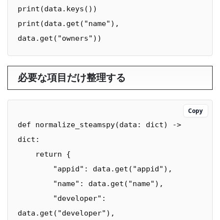
print(data.keys())

print(data.get("name"), 
data.get("owners"))
必要な項目だけ整理する
Copy
def normalize_steamspy(data: dict) -> 
dict:

    return {

        "appid": data.get("appid"),

        "name": data.get("name"),

        "developer": 
data.get("developer"),
