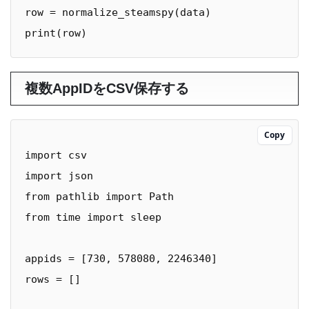
row = normalize_steamspy(data)

print(row)
複数AppIDをCSV保存する
Copy
import csv

import json

from pathlib import Path

from time import sleep

appids = [730, 578080, 2246340]

rows = []
