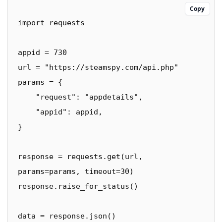
Copy
import requests

appid = 730

url = "https://steamspy.com/api.php"

params = {

    "request": "appdetails",

    "appid": appid,

}

response = requests.get(url, 
params=params, timeout=30)

response.raise_for_status()

data = response.json()
