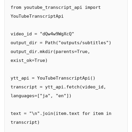
from youtube_transcript_api import 
YouTubeTranscriptApi

video_id = "dQw4w9WgXcQ"

output_dir = Path("outputs/subtitles")

output_dir.mkdir(parents=True, 
exist_ok=True)

ytt_api = YouTubeTranscriptApi()

transcript = ytt_api.fetch(video_id, 
languages=["ja", "en"])

text = "\n".join(item.text for item in 
transcript)
