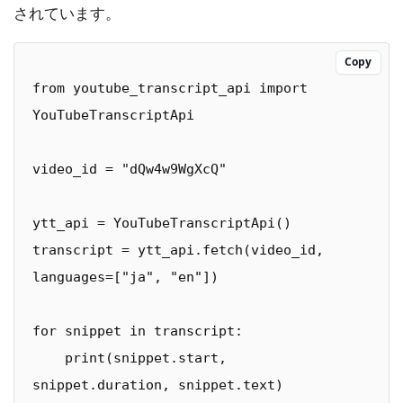
されています。
Copy
from youtube_transcript_api import 
YouTubeTranscriptApi

video_id = "dQw4w9WgXcQ"

ytt_api = YouTubeTranscriptApi()

transcript = ytt_api.fetch(video_id, 
languages=["ja", "en"])

for snippet in transcript:

    print(snippet.start, 
snippet.duration, snippet.text)