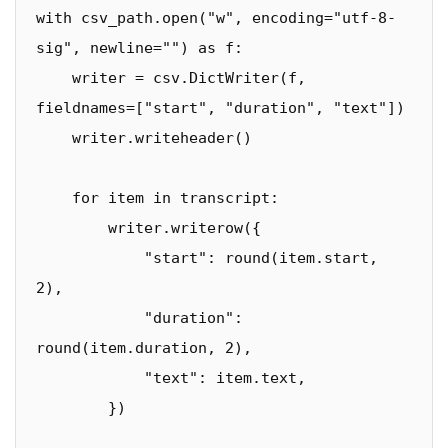
with csv_path.open("w", encoding="utf-8-
sig", newline="") as f:

    writer = csv.DictWriter(f, 
fieldnames=["start", "duration", "text"])

    writer.writeheader()

    for item in transcript:

        writer.writerow({

            "start": round(item.start, 
2),

            "duration": 
round(item.duration, 2),

            "text": item.text,

        })
