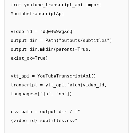
from youtube_transcript_api import 
YouTubeTranscriptApi

video_id = "dQw4w9WgXcQ"

output_dir = Path("outputs/subtitles")

output_dir.mkdir(parents=True, 
exist_ok=True)

ytt_api = YouTubeTranscriptApi()

transcript = ytt_api.fetch(video_id, 
languages=["ja", "en"])

csv_path = output_dir / f"
{video_id}_subtitles.csv"
