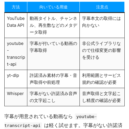
方法
向いている用途
注意点
YouTube
動画タイトル、チャンネ
字幕本文の取得には
Data API
ル、再生数などのメタデ
向かない
ータ取得
youtube
字幕が付いている動画の
非公式ライブラリな
-
字幕取得
ので仕様変更の影響
transcrip
を受ける
t-api
yt-dlp
許諾済み素材の字幕・音
利用範囲とサービス
声取得や前処理
規約の確認が必要
Whisper
字幕がない許諾済み音声
音声取得と文字起こ
の文字起こし
し精度の確認が必要
字幕が用意されている動画なら
youtube-
は軽く試せます。字幕がない許諾済
transcript-api