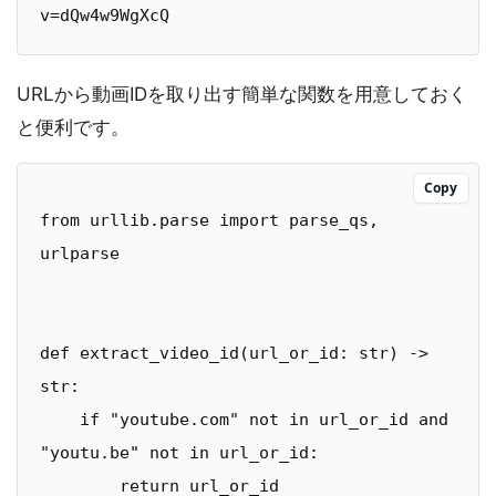
v=dQw4w9WgXcQ
URLから動画IDを取り出す簡単な関数を用意しておく
と便利です。
Copy
from urllib.parse import parse_qs, 
urlparse

def extract_video_id(url_or_id: str) -> 
str:

    if "youtube.com" not in url_or_id and 
"youtu.be" not in url_or_id:

        return url_or_id
