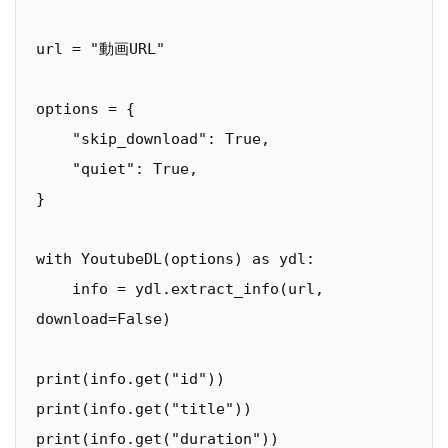
url = "動画URL"

options = {

    "skip_download": True,

    "quiet": True,

}

with YoutubeDL(options) as ydl:

    info = ydl.extract_info(url, 
download=False)

print(info.get("id"))

print(info.get("title"))

print(info.get("duration"))